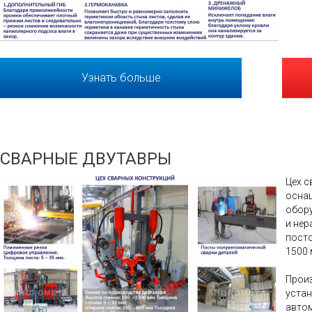
Узнать больше
СВАРНЫЕ ДВУТАВРЫ
Цех с
осна
обор
и не
посто
1500 
Прои
устан
авто