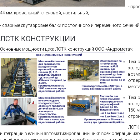
- про
44 мм: кровельный, стеновой, настильный;
- сварные двутавровые балки постоянного и переменного сечений
ЛСТК КОНСТРУКЦИИ
Основные мощности цеха ЛСТК конструкций ООО «Андромета»:
Техно
холод
возм
отвер
места
Техно
холод
150 м
строи
ЛСТК
интеграции в единый автоматизированный цикл всех операций изго
линий – конструкторские чертежи, преобразованные в цифровые за