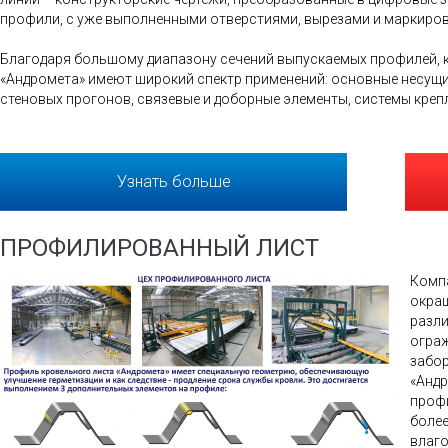
профили, с уже выполненными отверстиями, вырезами и маркиров
Благодаря большому диапазону сечений выпускаемых профилей, 
«Андромета» имеют широкий спектр применений: основные несущи
стеновых прогонов, связевые и доборные элементы, системы креп
Узнать больше
ПРОФИЛИРОВАННЫЙ ЛИСТ
Компа
окра
разли
ограж
забо
«Андр
профи
более
влаг