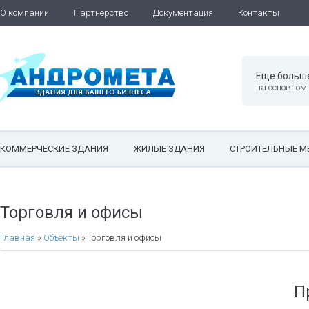
О компании
Партнерство
Документация
Контакты
Еще больш
на основном
КОММЕРЧЕСКИЕ ЗДАНИЯ
ЖИЛЫЕ ЗДАНИЯ
СТРОИТЕЛЬНЫЕ М
Торговля и офисы
Главная
»
Объекты
»
Торговля и офисы
П