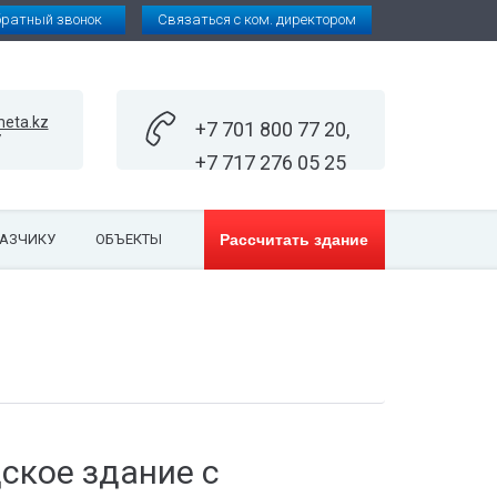
братный звонок
Связаться с ком. директором
eta.kz
+7 701 800 77 20,
7
+7 717 276 05 25
АЗЧИКУ
ОБЪЕКТЫ
Рассчитать здание
ское здание с