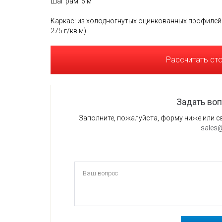
Шаг рам: 6 м
Каркас: из холодногнутых оцинкованных профилей 
275 г/кв.м)
Рассчитать ст
Задать во
Заполните, пожалуйста, форму ниже или с
sales