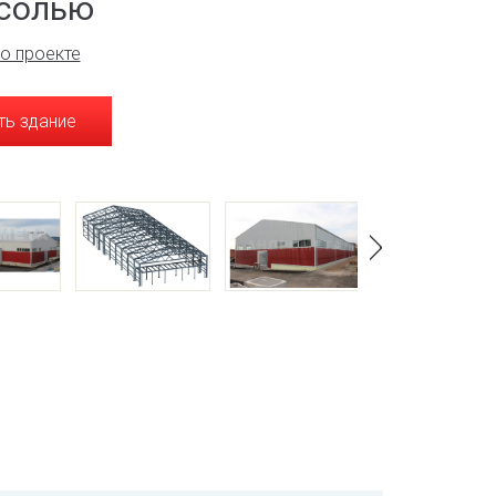
солью
о проекте
ть здание