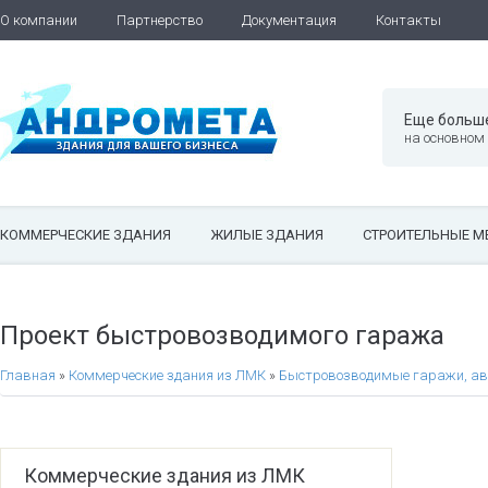
О компании
Партнерство
Документация
Контакты
Еще больш
на основном
КОММЕРЧЕСКИЕ ЗДАНИЯ
ЖИЛЫЕ ЗДАНИЯ
СТРОИТЕЛЬНЫЕ М
Проект быстровозводимого гаража
Главная
»
Коммерческие здания из ЛМК
»
Быстровозводимые гаражи, ав
Коммерческие здания из ЛМК